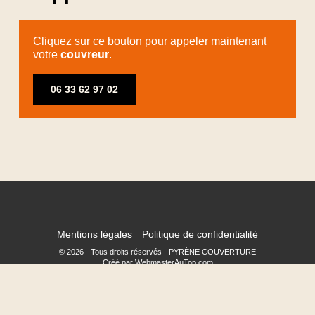
Cliquez sur ce bouton pour appeler maintenant
votre
couvreur
.
06 33 62 97 02
Mentions légales
Politique de confidentialité
© 2026 - Tous droits réservés - PYRÈNE COUVERTURE
Créé par WebmasterAuTop.com
contact@pyrene-couverture.fr